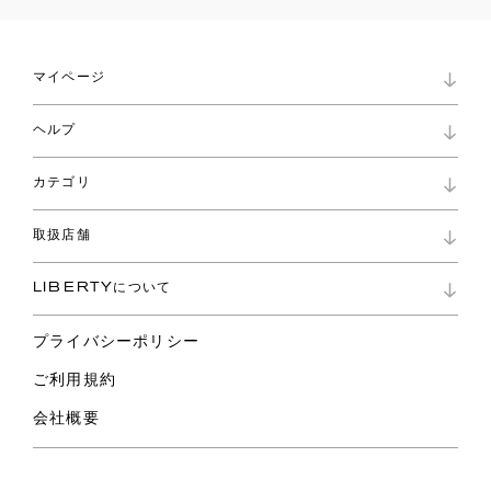
マイページ
マイページ
ヘルプ
ロイヤリティプログラム
パスワード再設定
お知らせ
ショッピングバッグ
カテゴリ
お問い合わせ
よくあるご質問
新着
ご利用ガイド
取扱店舗
コレクション
特定商取引に基づく表記
ファブリックス
リバティ ブランド
バッグ
LIBERTYについて
リバティ・ファブリックス
ファッションアクセサリー
リバティの遺産
スカーフ
プライバシーポリシー
ウェア
ライフスタイル
ご利用規約
特集
スペシャル
会社概要