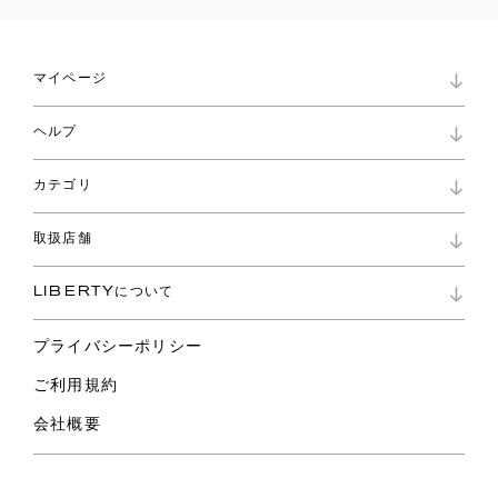
マイページ
マイページ
ヘルプ
ロイヤリティプログラム
パスワード再設定
お知らせ
ショッピングバッグ
カテゴリ
お問い合わせ
よくあるご質問
新着
ご利用ガイド
取扱店舗
コレクション
特定商取引に基づく表記
ファブリックス
リバティ ブランド
バッグ
LIBERTYについて
リバティ・ファブリックス
ファッションアクセサリー
リバティの遺産
スカーフ
プライバシーポリシー
ウェア
ライフスタイル
ご利用規約
特集
スペシャル
会社概要