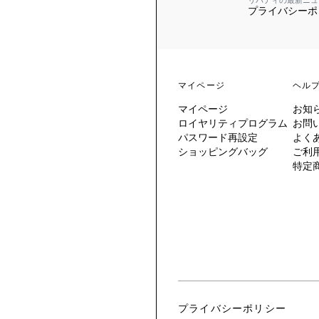
リバティの最新ニュ
プライバシーポ
 TO LIBERTY
ARABLE ART
ERTY SCARVES
買う
買う
EVER IPHIS
 THERE BE
買う
ERTY
ERTY
買う
CESSORIES
買う
マイページ
ヘル
買う
マイページ
お知
6:
ロイヤリティプログラム
お問
IGN.NATURE.ART.
パスワード再設定
よく
ショッピングバッグ
ご利
買う
特定
プライバシーポリシー