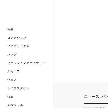
ナル コレクション
ナル コレクション
ィス コレクション
ルコレクション
バッグ
ホルダー
スカーフ
新着
 ブランド
コレクション
クターコラボレーション
ダーバッグ
ル
コレクション
の新着
ナル コレクション
ニック・タナローン
ボディバッグ
のウェア
サリー
のスカーフ
ファブリックス
の コレクション
チャー・セレクション
のバッグ
のファッションアクセサリー
バッグ
ファッションアクセサリー
トマテリアル
スカーフ
のファブリックス
ウェア
ライフスタイル
ニュースレタ
特集
スペシャル