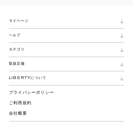
マイページ
マイページ
ヘルプ
ロイヤリティプログラム
パスワード再設定
お知らせ
ショッピングバッグ
カテゴリ
お問い合わせ
よくあるご質問
新着
ご利用ガイド
取扱店舗
コレクション
特定商取引に基づく表記
ファブリックス
リバティ ブランド
バッグ
LIBERTYについて
リバティ・ファブリックス
ファッションアクセサリー
リバティの遺産
スカーフ
プライバシーポリシー
ウェア
ライフスタイル
ご利用規約
特集
スペシャル
会社概要