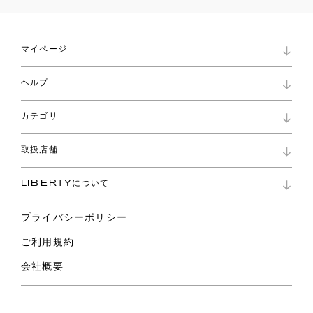
マイページ
マイページ
ヘルプ
ロイヤリティプログラム
パスワード再設定
お知らせ
ショッピングバッグ
カテゴリ
お問い合わせ
よくあるご質問
新着
ご利用ガイド
取扱店舗
コレクション
特定商取引に基づく表記
ファブリックス
リバティ ブランド
バッグ
LIBERTYについて
リバティ・ファブリックス
ファッションアクセサリー
リバティの遺産
スカーフ
プライバシーポリシー
ウェア
ライフスタイル
ご利用規約
特集
スペシャル
会社概要