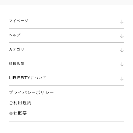
マイページ
マイページ
ヘルプ
ロイヤリティプログラム
パスワード再設定
お知らせ
ショッピングバッグ
カテゴリ
お問い合わせ
よくあるご質問
新着
ご利用ガイド
取扱店舗
コレクション
特定商取引に基づく表記
ファブリックス
リバティ ブランド
バッグ
LIBERTYについて
リバティ・ファブリックス
ファッションアクセサリー
リバティの遺産
スカーフ
プライバシーポリシー
ウェア
ライフスタイル
ご利用規約
特集
スペシャル
会社概要