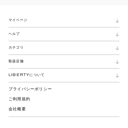
マイページ
マイページ
ヘルプ
ロイヤリティプログラム
パスワード再設定
お知らせ
ショッピングバッグ
カテゴリ
お問い合わせ
よくあるご質問
新着
ご利用ガイド
取扱店舗
コレクション
特定商取引に基づく表記
ファブリックス
リバティ ブランド
バッグ
LIBERTYについて
リバティ・ファブリックス
ファッションアクセサリー
リバティの遺産
スカーフ
プライバシーポリシー
ウェア
ライフスタイル
ご利用規約
特集
スペシャル
会社概要