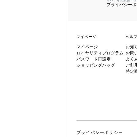
リバティの最新ニュ
プライバシーポ
 TO LIBERTY
ARABLE ART
ERTY SCARVES
買う
買う
EVER IPHIS
 THERE BE
買う
ERTY
ERTY
買う
CESSORIES
買う
マイページ
ヘル
買う
マイページ
お知
6:
ロイヤリティプログラム
お問
IGN.NATURE.ART.
パスワード再設定
よく
ショッピングバッグ
ご利
買う
特定
プライバシーポリシー