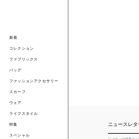
ナル コレクション
ナル コレクション
ィス コレクション
ルコレクション
バッグ
ホルダー
スカーフ
新着
 ブランド
コレクション
クターコラボレーション
ダーバッグ
ル
コレクション
の新着
ナル コレクション
ニック・タナローン
ボディバッグ
のウェア
サリー
のスカーフ
ファブリックス
の コレクション
チャー・セレクション
のバッグ
のファッションアクセサリー
バッグ
ファッションアクセサリー
トマテリアル
スカーフ
のファブリックス
ウェア
ライフスタイル
ニュースレタ
特集
スペシャル