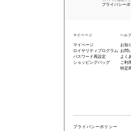
リバティの最新ニュ
プライバシーポ
 TO LIBERTY
ARABLE ART
ERTY SCARVES
買う
買う
EVER IPHIS
 THERE BE
買う
ERTY
ERTY
買う
CESSORIES
買う
マイページ
ヘル
買う
マイページ
お知
6:
ロイヤリティプログラム
お問
IGN.NATURE.ART.
パスワード再設定
よく
ショッピングバッグ
ご利
買う
特定
プライバシーポリシー