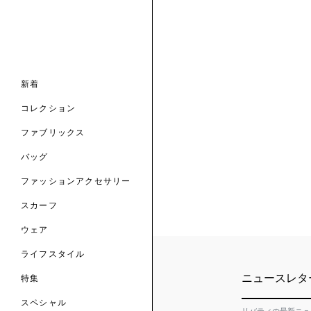
ナル コレクション
ナル コレクション
ィス コレクション
ルコレクション
バッグ
ホルダー
スカーフ
新着
 ブランド
コレクション
クターコラボレーション
ダーバッグ
ル
コレクション
の新着
ナル コレクション
ニック・タナローン
ボディバッグ
のウェア
サリー
のスカーフ
ファブリックス
の コレクション
チャー・セレクション
のバッグ
のファッションアクセサリー
バッグ
ファッションアクセサリー
トマテリアル
スカーフ
のファブリックス
ウェア
ライフスタイル
ニュースレタ
特集
スペシャル