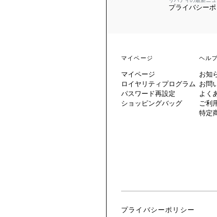
リバティの最新ニュ
プライバシーポ
 TO LIBERTY
ARABLE ART
ERTY SCARVES
買う
買う
EVER IPHIS
 THERE BE
買う
ERTY
ERTY
買う
CESSORIES
買う
マイページ
ヘル
買う
マイページ
お知
6:
ロイヤリティプログラム
お問
IGN.NATURE.ART.
パスワード再設定
よく
ショッピングバッグ
ご利
買う
特定
プライバシーポリシー