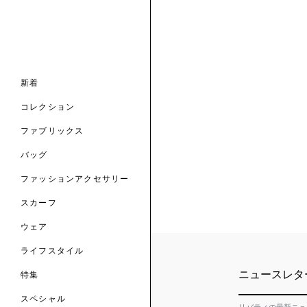
ナル コレクション
ナル コレクション
ィス コレクション
ルコレクション
バッグ
ホルダー
スカーフ
新着
 ブランド
コレクション
クターコラボレーション
ダーバッグ
ル
コレクション
の新着
ナル コレクション
ニック・タナローン
ボディバッグ
のウェア
サリー
のスカーフ
ファブリックス
の コレクション
チャー・セレクション
のバッグ
のファッションアクセサリー
バッグ
ファッションアクセサリー
トマテリアル
スカーフ
のファブリックス
ウェア
ライフスタイル
ニュースレタ
特集
スペシャル