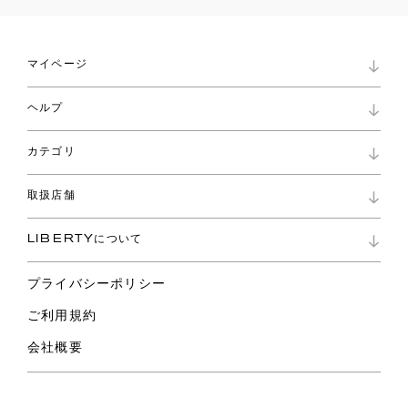
マイページ
マイページ
ヘルプ
ロイヤリティプログラム
パスワード再設定
お知らせ
ショッピングバッグ
カテゴリ
お問い合わせ
よくあるご質問
新着
ご利用ガイド
取扱店舗
コレクション
特定商取引に基づく表記
ファブリックス
リバティ ブランド
バッグ
LIBERTYについて
リバティ・ファブリックス
ファッションアクセサリー
リバティの遺産
スカーフ
プライバシーポリシー
ウェア
ライフスタイル
ご利用規約
特集
スペシャル
会社概要