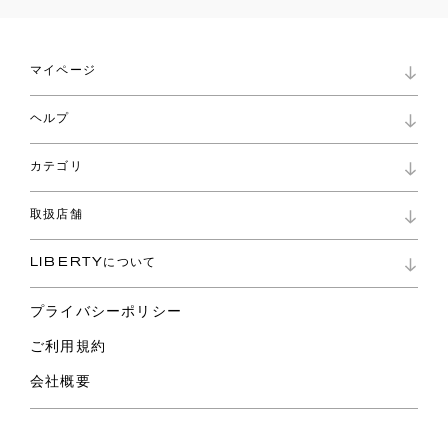
マイページ
マイページ
ヘルプ
ロイヤリティプログラム
パスワード再設定
お知らせ
ショッピングバッグ
カテゴリ
お問い合わせ
よくあるご質問
新着
ご利用ガイド
取扱店舗
コレクション
特定商取引に基づく表記
ファブリックス
リバティ ブランド
バッグ
LIBERTYについて
リバティ・ファブリックス
ファッションアクセサリー
リバティの遺産
スカーフ
プライバシーポリシー
ウェア
ライフスタイル
ご利用規約
特集
スペシャル
会社概要