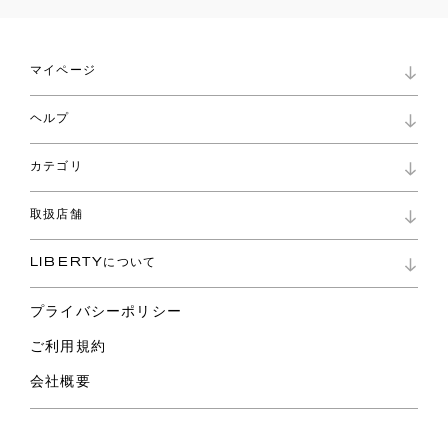
マイページ
マイページ
ヘルプ
ロイヤリティプログラム
パスワード再設定
お知らせ
ショッピングバッグ
カテゴリ
お問い合わせ
よくあるご質問
新着
ご利用ガイド
取扱店舗
コレクション
特定商取引に基づく表記
ファブリックス
リバティ ブランド
バッグ
LIBERTYについて
リバティ・ファブリックス
ファッションアクセサリー
リバティの遺産
スカーフ
プライバシーポリシー
ウェア
ライフスタイル
ご利用規約
特集
スペシャル
会社概要