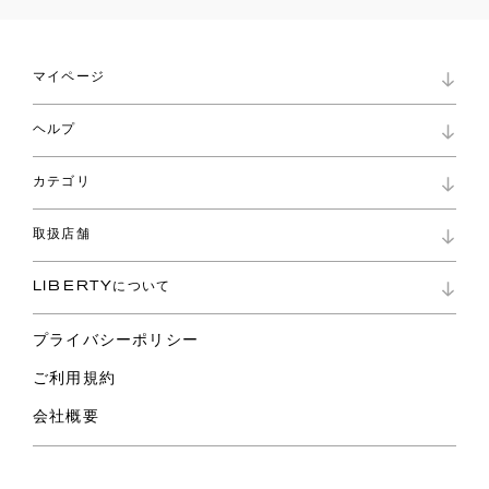
マイページ
マイページ
ヘルプ
ロイヤリティプログラム
パスワード再設定
お知らせ
ショッピングバッグ
カテゴリ
お問い合わせ
よくあるご質問
新着
ご利用ガイド
取扱店舗
コレクション
特定商取引に基づく表記
ファブリックス
リバティ ブランド
バッグ
LIBERTYについて
リバティ・ファブリックス
ファッションアクセサリー
リバティの遺産
スカーフ
プライバシーポリシー
ウェア
ライフスタイル
ご利用規約
特集
スペシャル
会社概要