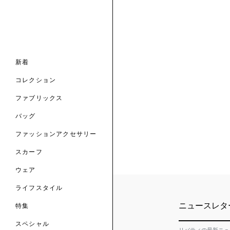
ナル コレクション
ナル コレクション
ィス コレクション
ルコレクション
バッグ
ホルダー
スカーフ
新着
 ブランド
コレクション
クターコラボレーション
ダーバッグ
ル
コレクション
の新着
ナル コレクション
ニック・タナローン
ボディバッグ
のウェア
サリー
のスカーフ
ファブリックス
の コレクション
チャー・セレクション
のバッグ
のファッションアクセサリー
バッグ
ファッションアクセサリー
トマテリアル
スカーフ
のファブリックス
ウェア
ライフスタイル
ニュースレタ
特集
スペシャル