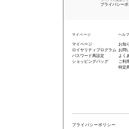
リバティの最新ニュ
プライバシーポ
 TO LIBERTY
ARABLE ART
ERTY SCARVES
買う
買う
EVER IPHIS
 THERE BE
買う
ERTY
ERTY
買う
CESSORIES
買う
マイページ
ヘル
買う
マイページ
お知
6:
ロイヤリティプログラム
お問
IGN.NATURE.ART.
パスワード再設定
よく
ショッピングバッグ
ご利
買う
特定
プライバシーポリシー