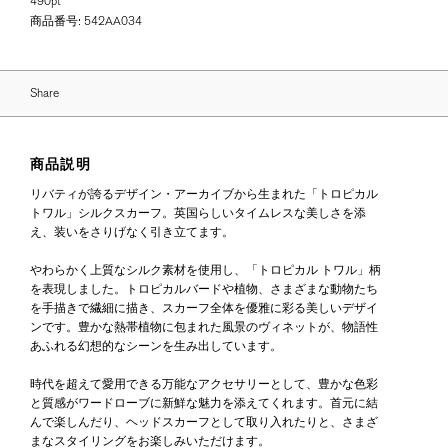
490pt
商品番号:
542AA034
Share
商品説明
リバティが誇るデザイン・アーカイブから生まれた「トロピカル
トワル」シルクスカーフ。英国らしいタイムレスな美しさを添
え、装いをさりげなく引き立てます。
やわらかく上質なシルク素材を使用し、「トロピカル トワル」柄
を表現しました。トロピカルバードや植物、さまざまな動物たち
を手描きで繊細に描き、スカーフ全体を優雅に彩る美しいデザイ
ンです。豊かな熱帯植物に包まれた風景のヴィネットが、物語性
あふれる幻想的なシーンを生み出しています。
時代を超えて愛用できる万能なアクセサリーとして、豊かな色彩
と質感がワードローブに新鮮な魅力を添えてくれます。首元に結
んで楽しんだり、ヘッドスカーフとして取り入れたりと、さまざ
まなスタイリングをお楽しみいただけます。