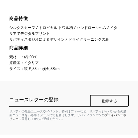
商品特徴
シルクスカーフ / トロピカル トワル柄 / ハンドロールヘム / イタ
リアでデジタルプリント
リバティスタジオによるデザイン / ドライクリーニングのみ
商品詳細
素材
：
絹100％
原産国
：
イタリア
サイズ
：
縦:約88cm 横:約88cm
ニュースレターの登録
登録する
リバティの最新ニュースやイベント、特別オファーなど、リバティジャパンからの最
新ニュースをいち早くメールにてお届けします。リバティジャパンの
プライバシーポ
リシー
に同意してからご登録ください。