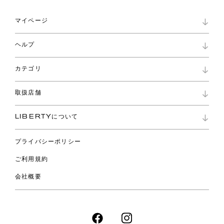
マイページ
マイページ
ヘルプ
ロイヤリティプログラム
パスワード再設定
お知らせ
ショッピングバッグ
カテゴリ
お問い合わせ
よくあるご質問
新着
ご利用ガイド
取扱店舗
コレクション
特定商取引に基づく表記
ファブリックス
リバティ ブランド
バッグ
LIBERTYについて
リバティ・ファブリックス
ファッションアクセサリー
リバティの遺産
スカーフ
プライバシーポリシー
ウェア
ライフスタイル
ご利用規約
特集
スペシャル
会社概要