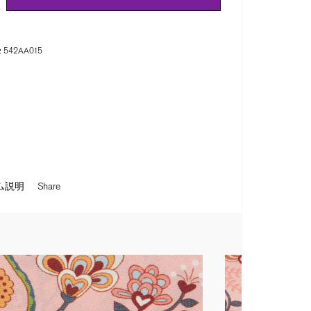
:
542AA015
ム説明
Share