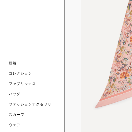
ンライン限定
ナル コレクション
ナル コレクション
ィス コレクション
ルコレクション
バッグ
ホルダー
スカーフ
新着
 ブランド
コレクション
クターコラボレーション
ダーバッグ
ル
コレクション
の新着
ナル コレクション
ニック・タナローン
ボディバッグ
のウェア
サリー
のスカーフ
ファブリックス
の コレクション
チャー・セレクション
のバッグ
のファッションアクセサリー
バッグ
ファッションアクセサリー
トマテリアル
スカーフ
のファブリックス
ウェア