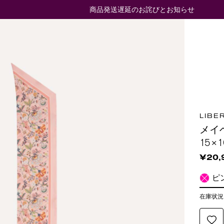
商品発送遅延のお詫びとお知らせ
LIBE
メイ
15×1
¥20,
ピ
在庫状況