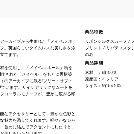
商品特徴
アーカイブから生まれた「メイベル ホ
リボンシルクスカーフ / 
フ。英国らしいタイムレスな美しさを添
プリント / リバティスタ
立てます。
のみ
商品詳細
材を使用し、「メイベル ホール」柄を
素材
：
絹100％
に制作された「メイベル」をもとに再構築
原産国
：
イタリア
ィのアーカイブに残る“ツリー・オブ・
サイズ
：
約15×100cm
得ています。サイケデリックなムードを
フローラルモチーフが、豊かに広がる印
能なアクセサリーとして、豊かな色彩と
な魅力を添えてくれます。軽やかなジャ
、首元に結んでアクセントにしたりと、
お楽しみいただけます。