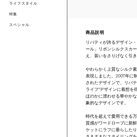
ライフスタイル
特集
スペシャル
商品説明
 TO LIBERTY
ARABLE ART
リバティが誇るデザイン・
ERTY SCARVES
買う
買う
ール」リボンシルクスカー
EVER IPHIS
 THERE BE
買う
ERTY
ERTY
え、装いをさりげなく引き
買う
CESSORIES
買う
買う
やわらかく上質なシルク素
表現しました。2007年
6:
されたデザインで、リバテ
IGN.NATURE.ART.
ライフ”デザインに着想を
買う
ほのかに漂わせる華やかな
象的なデザインです。
時代を超えて愛用できる万
質感がワードローブに新鮮
ケットにラフに垂らしたり
さまざまなスタイリングを