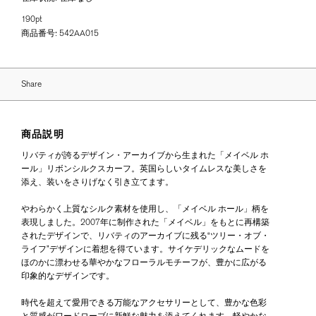
190pt
商品番号:
542AA015
Share
商品説明
リバティが誇るデザイン・アーカイブから生まれた「メイベル ホ
ール」リボンシルクスカーフ。英国らしいタイムレスな美しさを
添え、装いをさりげなく引き立てます。
やわらかく上質なシルク素材を使用し、「メイベル ホール」柄を
表現しました。2007年に制作された「メイベル」をもとに再構築
されたデザインで、リバティのアーカイブに残る“ツリー・オブ・
ライフ”デザインに着想を得ています。サイケデリックなムードを
ほのかに漂わせる華やかなフローラルモチーフが、豊かに広がる
印象的なデザインです。
時代を超えて愛用できる万能なアクセサリーとして、豊かな色彩
と質感がワードローブに新鮮な魅力を添えてくれます。軽やかな