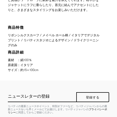
ジャケットにラフに垂らしたり、首元に結んでアクセントにした
りと、さまざまなスタイリングをお楽しみいただけます。
商品特徴
リボンシルクスカーフ / メイベル ホール柄 / イタリアでデジタル
プリント / リバティスタジオによるデザイン / ドライクリーニン
グのみ
商品詳細
素材
：
絹100％
原産国
：
イタリア
サイズ
：
約15×100cm
ニュースレターの登録
登録する
リバティの最新ニュースやイベント、特別オファーなど、リバティジャパンからの最
新ニュースをいち早くメールにてお届けします。リバティジャパンの
プライバシーポ
リシー
に同意してからご登録ください。