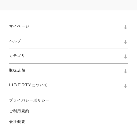
マイページ
マイページ
ヘルプ
ロイヤリティプログラム
パスワード再設定
お知らせ
ショッピングバッグ
カテゴリ
お問い合わせ
よくあるご質問
新着
ご利用ガイド
取扱店舗
コレクション
特定商取引に基づく表記
ファブリックス
リバティ ブランド
バッグ
LIBERTYについて
リバティ・ファブリックス
ファッションアクセサリー
リバティの遺産
スカーフ
プライバシーポリシー
ウェア
ライフスタイル
ご利用規約
特集
スペシャル
会社概要