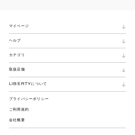
マイページ
マイページ
ヘルプ
ロイヤリティプログラム
パスワード再設定
お知らせ
ショッピングバッグ
カテゴリ
お問い合わせ
よくあるご質問
新着
ご利用ガイド
取扱店舗
コレクション
特定商取引に基づく表記
ファブリックス
リバティ ブランド
バッグ
LIBERTYについて
リバティ・ファブリックス
ファッションアクセサリー
リバティの遺産
スカーフ
プライバシーポリシー
ウェア
ライフスタイル
ご利用規約
特集
スペシャル
会社概要