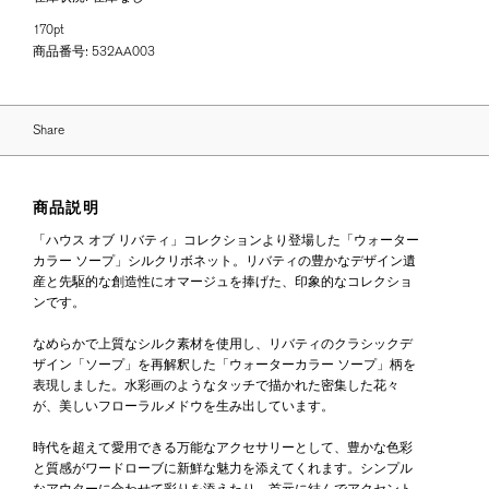
170pt
商品番号:
532AA003
Share
商品説明
「ハウス オブ リバティ」コレクションより登場した「ウォーター
カラー ソープ」シルクリボネット。リバティの豊かなデザイン遺
産と先駆的な創造性にオマージュを捧げた、印象的なコレクショ
ンです。
なめらかで上質なシルク素材を使用し、リバティのクラシックデ
ザイン「ソープ」を再解釈した「ウォーターカラー ソープ」柄を
表現しました。水彩画のようなタッチで描かれた密集した花々
が、美しいフローラルメドウを生み出しています。
時代を超えて愛用できる万能なアクセサリーとして、豊かな色彩
と質感がワードローブに新鮮な魅力を添えてくれます。シンプル
なアウターに合わせて彩りを添えたり、首元に結んでアクセント