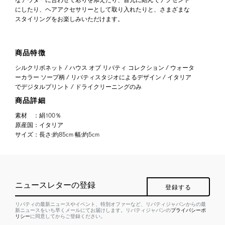
にしたり、ヘアアクセサリーとして取り入れたりと、さまざまな
スタイリングをお楽しみいただけます。
商品特徴
シルクリボネット / ハウス オブ リバティ コレクション / ウォータ
ーカラー ソープ柄 / リバティスタジオによるデザイン / イタリア
でデジタルプリント / ドライクリーニングのみ
商品詳細
素材
：
絹100％
原産国
：
イタリア
サイズ
：
長さ:約85cm 幅:約5cm
ニュースレターの登録
登録する
リバティの最新ニュースやイベント、特別オファーなど、リバティジャパンからの最
新ニュースをいち早くメールにてお届けします。リバティジャパンの
プライバシーポ
リシー
に同意してからご登録ください。