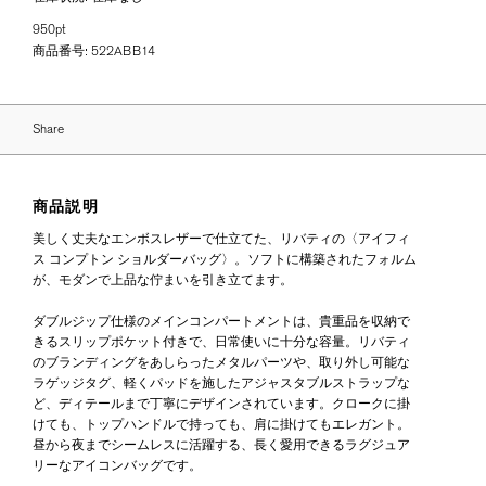
950pt
商品番号:
522ABB14
Share
商品説明
美しく丈夫なエンボスレザーで仕立てた、リバティの〈アイフィ
ス コンプトン ショルダーバッグ〉。ソフトに構築されたフォルム
が、モダンで上品な佇まいを引き立てます。
ダブルジップ仕様のメインコンパートメントは、貴重品を収納で
きるスリップポケット付きで、日常使いに十分な容量。リバティ
のブランディングをあしらったメタルパーツや、取り外し可能な
ラゲッジタグ、軽くパッドを施したアジャスタブルストラップな
ど、ディテールまで丁寧にデザインされています。クロークに掛
けても、トップハンドルで持っても、肩に掛けてもエレガント。
昼から夜までシームレスに活躍する、長く愛用できるラグジュア
リーなアイコンバッグです。