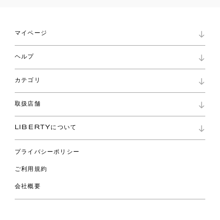
マイページ
マイページ
ヘルプ
ロイヤリティプログラム
パスワード再設定
お知らせ
ショッピングバッグ
カテゴリ
お問い合わせ
よくあるご質問
新着
ご利用ガイド
取扱店舗
コレクション
特定商取引に基づく表記
ファブリックス
リバティ ブランド
バッグ
LIBERTYについて
リバティ・ファブリックス
ファッションアクセサリー
リバティの遺産
スカーフ
プライバシーポリシー
ウェア
ライフスタイル
ご利用規約
特集
スペシャル
会社概要