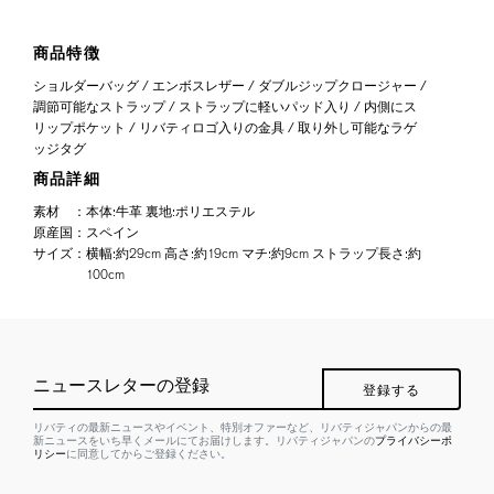
商品特徴
ショルダーバッグ / エンボスレザー / ダブルジップクロージャー /
調節可能なストラップ / ストラップに軽いパッド入り / 内側にス
リップポケット / リバティロゴ入りの金具 / 取り外し可能なラゲ
ッジタグ
商品詳細
素材
：
本体:牛革 裏地:ポリエステル
原産国
：
スペイン
サイズ
：
横幅:約29cm 高さ:約19cm マチ:約9cm ストラップ長さ:約
100cm
ニュースレターの登録
登録する
リバティの最新ニュースやイベント、特別オファーなど、リバティジャパンからの最
新ニュースをいち早くメールにてお届けします。リバティジャパンの
プライバシーポ
リシー
に同意してからご登録ください。