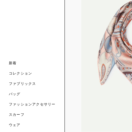
ンライン限定
ナル コレクション
ナル コレクション
ィス コレクション
ルコレクション
バッグ
ホルダー
スカーフ
新着
 ブランド
コレクション
クターコラボレーション
ダーバッグ
ル
コレクション
の新着
ナル コレクション
ニック・タナローン
ボディバッグ
のウェア
サリー
のスカーフ
ファブリックス
の コレクション
チャー・セレクション
のバッグ
のファッションアクセサリー
バッグ
ファッションアクセサリー
トマテリアル
スカーフ
のファブリックス
ウェア