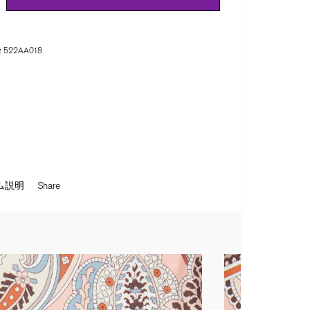
:
522AA018
ム説明
Share