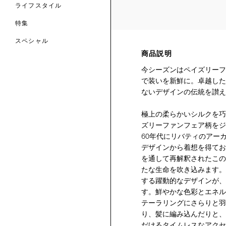
ライフスタイル
特集
スペシャル
商品説明
 TO LIBERTY
ARABLE ART
今シーズンはペイズリーフ
ERTY SCARVES
買う
買う
で装いを新鮮に。卓越した
EVER IPHIS
 THERE BE
買う
ERTY
ERTY
ないデザインの伝統を讃え
買う
CESSORIES
買う
買う
極上の柔らかいシルクを巧
ズリーファンフェア柄をジ
6:
60年代にリバティのアー
IGN.NATURE.ART.
デザインから着想を得てお
買う
を通して再解釈されたこの
たな生命を吹き込みます。
する躍動的なデザインが、
す。鮮やかな色彩とエネル
テーラリングにさらりと羽
り、髪に編み込んだりと、
だけるタイムレスなアクセ