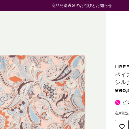
商品発送遅延のお詫びとお知らせ
LIBE
ペイ
シル
¥60,
ピ
在庫状況