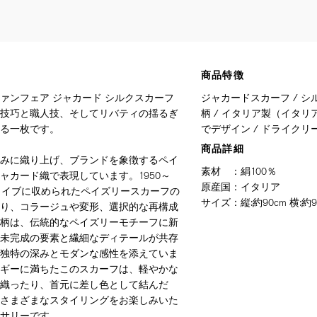
商品特徴
ァンフェア ジャカード シルクスカーフ
ジャカードスカーフ / シ
技巧と職人技、そしてリバティの揺るぎ
柄 / イタリア製（イタ
る一枚です。
でデザイン / ドライクリ
商品詳細
みに織り上げ、ブランドを象徴するペイ
素材
：
絹100％
ャカード織で表現しています。1950～
原産国
：
イタリア
カイブに収められたペイズリースカーフの
サイズ
：
縦:約90cm 横:約9
り、コラージュや変形、選択的な再構成
柄は、伝統的なペイズリーモチーフに新
未完成の要素と繊細なディテールが共存
独特の深みとモダンな感性を添えていま
ギーに満ちたこのスカーフは、軽やかな
織ったり、首元に差し色として結んだ
さまざまなスタイリングをお楽しみいた
サリーです。