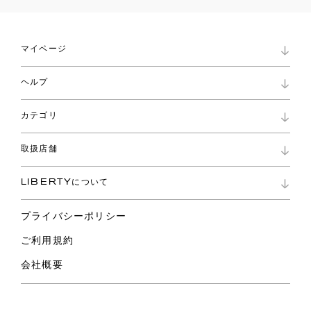
マイページ
マイページ
ヘルプ
ロイヤリティプログラム
パスワード再設定
お知らせ
ショッピングバッグ
カテゴリ
お問い合わせ
よくあるご質問
新着
ご利用ガイド
取扱店舗
コレクション
特定商取引に基づく表記
ファブリックス
リバティ ブランド
バッグ
LIBERTYについて
リバティ・ファブリックス
ファッションアクセサリー
リバティの遺産
スカーフ
プライバシーポリシー
ウェア
ライフスタイル
ご利用規約
特集
スペシャル
会社概要