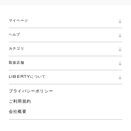
マイページ
マイページ
ヘルプ
ロイヤリティプログラム
パスワード再設定
お知らせ
ショッピングバッグ
カテゴリ
お問い合わせ
よくあるご質問
新着
ご利用ガイド
取扱店舗
コレクション
特定商取引に基づく表記
ファブリックス
リバティ ブランド
バッグ
LIBERTYについて
リバティ・ファブリックス
ファッションアクセサリー
リバティの遺産
スカーフ
プライバシーポリシー
ウェア
ライフスタイル
ご利用規約
特集
スペシャル
会社概要