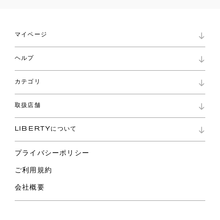
マイページ
マイページ
ヘルプ
ロイヤリティプログラム
パスワード再設定
お知らせ
ショッピングバッグ
カテゴリ
お問い合わせ
よくあるご質問
新着
ご利用ガイド
取扱店舗
コレクション
特定商取引に基づく表記
ファブリックス
リバティ ブランド
バッグ
LIBERTYについて
リバティ・ファブリックス
ファッションアクセサリー
リバティの遺産
スカーフ
プライバシーポリシー
ウェア
ライフスタイル
ご利用規約
特集
スペシャル
会社概要