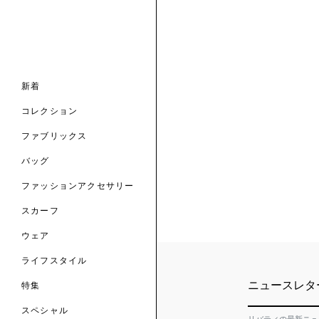
ナル コレクション
ナル コレクション
ィス コレクション
ルコレクション
バッグ
ホルダー
スカーフ
新着
 ブランド
コレクション
クターコラボレーション
ダーバッグ
ル
コレクション
の新着
ナル コレクション
ニック・タナローン
ボディバッグ
のウェア
サリー
のスカーフ
ファブリックス
の コレクション
チャー・セレクション
のバッグ
のファッションアクセサリー
バッグ
ファッションアクセサリー
トマテリアル
スカーフ
のファブリックス
ウェア
ライフスタイル
ニュースレタ
特集
スペシャル