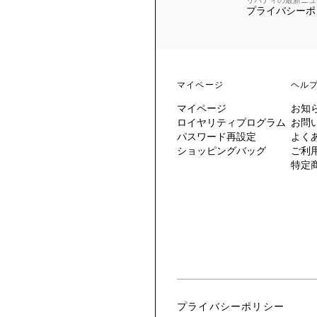
リバティの最新ニュ
プライバシーポ
 TO LIBERTY
ARABLE ART
ERTY SCARVES
買う
買う
EVER IPHIS
 THERE BE
買う
ERTY
ERTY
買う
CESSORIES
買う
マイページ
ヘル
買う
マイページ
お知
6:
ロイヤリティプログラム
お問
IGN.NATURE.ART.
パスワード再設定
よく
ショッピングバッグ
ご利
買う
特定
プライバシーポリシー