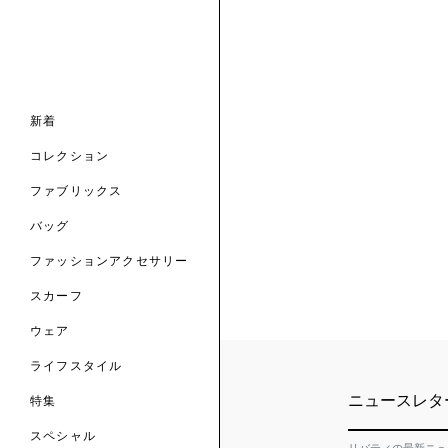
ナル コレクション
ナル コレクション
ィス コレクション
ルコレクション
バッグ
ホルダー
スカーフ
新着
 ブランド
コレクション
クターコラボレーション
ダーバッグ
ル
コレクション
の新着
ナル コレクション
ニック・タナローン
ボディバッグ
のウェア
サリー
のスカーフ
ファブリックス
の コレクション
チャー・セレクション
のバッグ
のファッションアクセサリー
バッグ
ファッションアクセサリー
トマテリアル
スカーフ
のファブリックス
ウェア
ライフスタイル
ニュースレタ
特集
スペシャル