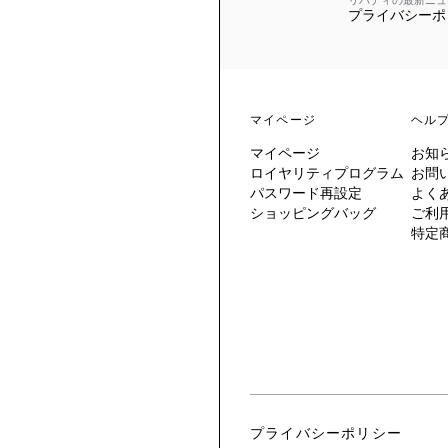
リバティの最新ニュ
プライバシーポ
 TO LIBERTY
ARABLE ART
ERTY SCARVES
買う
買う
EVER IPHIS
 THERE BE
買う
ERTY
ERTY
買う
CESSORIES
買う
マイページ
ヘル
買う
マイページ
お知
6:
ロイヤリティプログラム
お問
IGN.NATURE.ART.
パスワード再設定
よく
ショッピングバッグ
ご利
買う
特定
プライバシーポリシー