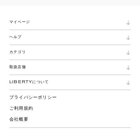
マイページ
マイページ
ヘルプ
ロイヤリティプログラム
パスワード再設定
お知らせ
ショッピングバッグ
カテゴリ
お問い合わせ
よくあるご質問
新着
ご利用ガイド
取扱店舗
コレクション
特定商取引に基づく表記
ファブリックス
リバティ ブランド
バッグ
LIBERTYについて
リバティ・ファブリックス
ファッションアクセサリー
リバティの遺産
スカーフ
プライバシーポリシー
ウェア
ライフスタイル
ご利用規約
特集
スペシャル
会社概要