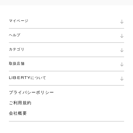
マイページ
マイページ
ヘルプ
ロイヤリティプログラム
パスワード再設定
お知らせ
ショッピングバッグ
カテゴリ
お問い合わせ
よくあるご質問
新着
ご利用ガイド
取扱店舗
コレクション
特定商取引に基づく表記
ファブリックス
リバティ ブランド
バッグ
LIBERTYについて
リバティ・ファブリックス
ファッションアクセサリー
リバティの遺産
スカーフ
プライバシーポリシー
ウェア
ライフスタイル
ご利用規約
特集
スペシャル
会社概要