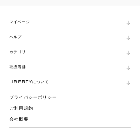
マイページ
マイページ
ヘルプ
ロイヤリティプログラム
パスワード再設定
お知らせ
ショッピングバッグ
カテゴリ
お問い合わせ
よくあるご質問
新着
ご利用ガイド
取扱店舗
コレクション
特定商取引に基づく表記
ファブリックス
リバティ ブランド
バッグ
LIBERTYについて
リバティ・ファブリックス
ファッションアクセサリー
リバティの遺産
スカーフ
プライバシーポリシー
ウェア
ライフスタイル
ご利用規約
特集
スペシャル
会社概要