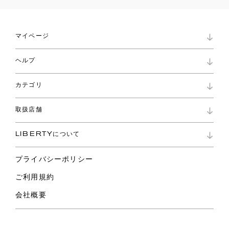
マイページ
マイページ
ヘルプ
ロイヤリティプログラム
パスワード再設定
お知らせ
ショッピングバッグ
カテゴリ
お問い合わせ
よくあるご質問
新着
ご利用ガイド
取扱店舗
コレクション
特定商取引に基づく表記
ファブリックス
リバティ ブランド
バッグ
LIBERTYについて
リバティ・ファブリックス
ファッションアクセサリー
リバティの遺産
スカーフ
プライバシーポリシー
ウェア
ライフスタイル
ご利用規約
特集
スペシャル
会社概要