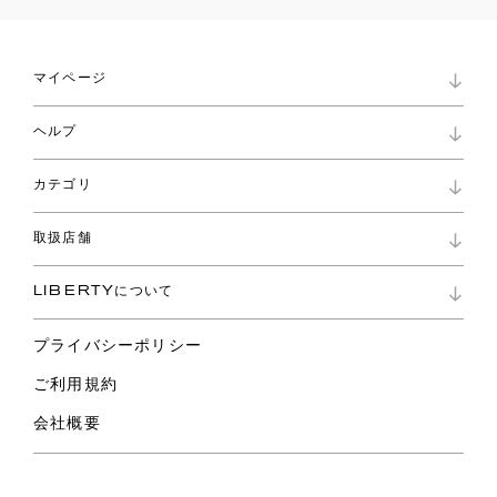
マイページ
マイページ
ヘルプ
ロイヤリティプログラム
パスワード再設定
お知らせ
ショッピングバッグ
カテゴリ
お問い合わせ
よくあるご質問
新着
ご利用ガイド
取扱店舗
コレクション
特定商取引に基づく表記
ファブリックス
リバティ ブランド
バッグ
LIBERTYについて
リバティ・ファブリックス
ファッションアクセサリー
リバティの遺産
スカーフ
プライバシーポリシー
ウェア
ライフスタイル
ご利用規約
特集
スペシャル
会社概要