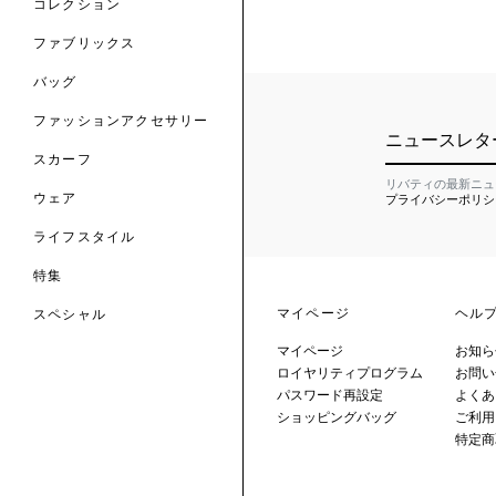
ル
コレクション
の新着
ナル コレクション
ニック・タナローン
ボディバッグ
のウェア
サリー
のスカーフ
ファブリックス
の コレクション
チャー・セレクション
のバッグ
のファッションアクセサリー
バッグ
ファッションアクセサリー
ニュースレタ
トマテリアル
スカーフ
のファブリックス
リバティの最新ニュ
プライバシーポリシ
ウェア
ライフスタイル
特集
マイページ
ヘル
スペシャル
マイページ
お知ら
 TO LIBERTY
ARABLE ART
ロイヤリティプログラム
お問い
ERTY SCARVES
買う
買う
パスワード再設定
よくあ
EVER IPHIS
 THERE BE
買う
ショッピングバッグ
ご利用
ERTY
ERTY
買う
特定商
CESSORIES
買う
買う