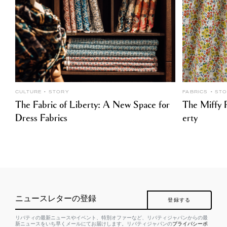
CULTURE
STORY
FABRICS
ST
The Fabric of Liberty: A New Space for
The Miffy P
Dress Fabrics
erty
ニュースレターの登録
登録する
リバティの最新ニュースやイベント、特別オファーなど、リバティジャパンからの最
新ニュースをいち早くメールにてお届けします。リバティジャパンの
プライバシーポ