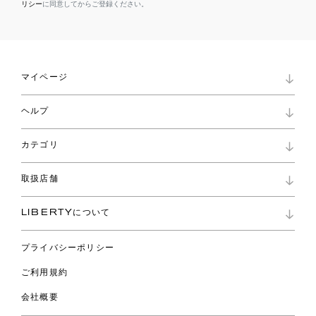
リシー
に同意してからご登録ください。
マイページ
マイページ
ヘルプ
ロイヤリティプログラム
パスワード再設定
お知らせ
ショッピングバッグ
カテゴリ
お問い合わせ
よくあるご質問
新着
ご利用ガイド
取扱店舗
コレクション
特定商取引に基づく表記
ファブリックス
リバティ ブランド
バッグ
LIBERTYについて
リバティ・ファブリックス
ファッションアクセサリー
リバティの遺産
スカーフ
プライバシーポリシー
ウェア
ライフスタイル
ご利用規約
特集
スペシャル
会社概要