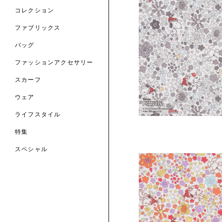
サリー
のスカーフ
の コレクション
チャー・セレクション
のバッグ
コレクション
のファッションアクセサリー
 TO LIBERTY
ARABLE ART
ファブリックス
ERTY SCARVES
買う
買う
EVER IPHIS
 THERE BE LIBER
トマテリアル
バッグ
買う
ERTY ACCESSORI
買う
のファブリックス
ファッションアクセサリー
買う
買う
スカーフ
6: DESIGN.NATU
ウェア
ART.
ライフスタイル
買う
特集
スペシャル