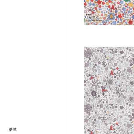
ンライン限定
ナル コレクション
ナル コレクション
ィス コレクション
ルコレクション
バッグ
ホルダー
スカーフ
 ブランド
コレクション
クターコラボレーション
ダーバッグ
ル
の新着
ナル コレクション
ニック・タナローン
ボディバッグ
のウェア
新着