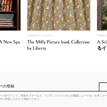
FABRICS
STORY
FABRI
: A New Spa
The Miffy Picture book Collection
A S
by Liberty
るイ
ーの登録
ースやイベント、特別オファーなど、リバティジャパンからの最新ニュースをいち早くメ
ー
に同意してからご登録ください。