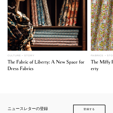
CULTURE
STORY
FABRICS
ST
The Fabric of Liberty: A New Space for
The Miffy P
Dress Fabrics
erty
ニュースレターの登録
登録する