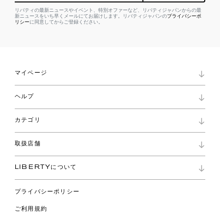
リバティの最新ニュースやイベント、特別オファーなど、リバティジャパンからの最
新ニュースをいち早くメールにてお届けします。リバティジャパンの
プライバシーポ
リシー
に同意してからご登録ください。
マイページ
マイページ
ヘルプ
ロイヤリティプログラム
パスワード再設定
お知らせ
ショッピングバッグ
カテゴリ
お問い合わせ
よくあるご質問
新着
ご利用ガイド
取扱店舗
コレクション
特定商取引に基づく表記
ファブリックス
リバティ ブランド
バッグ
LIBERTYについて
リバティ・ファブリックス
ファッションアクセサリー
リバティの遺産
スカーフ
プライバシーポリシー
ウェア
ライフスタイル
ご利用規約
特集