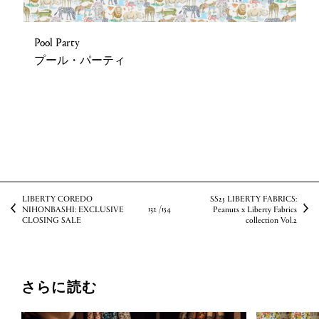
Pool Party
プール・パーティ
LIBERTY COREDO
SS25 LIBERTY FABRICS:
132 /
154
NIHONBASHI: EXCLUSIVE
Peanuts x Liberty Fabrics
CLOSING SALE
collection Vol.2
さらに読む