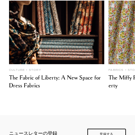
CULTURE
STORY
FABRICS
ST
The Fabric of Liberty: A New Space for
The Miffy P
Dress Fabrics
erty
ニュースレターの登録
登録する