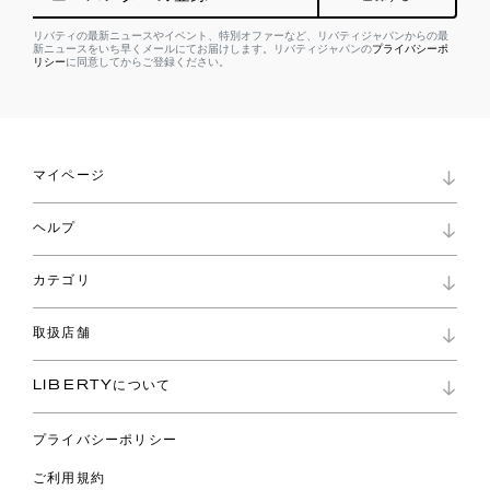
リバティの最新ニュースやイベント、特別オファーなど、リバティジャパンからの最
新ニュースをいち早くメールにてお届けします。リバティジャパンの
プライバシーポ
リシー
に同意してからご登録ください。
マイページ
マイページ
ヘルプ
ロイヤリティプログラム
パスワード再設定
お知らせ
ショッピングバッグ
カテゴリ
お問い合わせ
よくあるご質問
新着
ご利用ガイド
取扱店舗
コレクション
特定商取引に基づく表記
ファブリックス
リバティ ブランド
バッグ
LIBERTYについて
リバティ・ファブリックス
ファッションアクセサリー
リバティの遺産
スカーフ
プライバシーポリシー
ウェア
ライフスタイル
ご利用規約