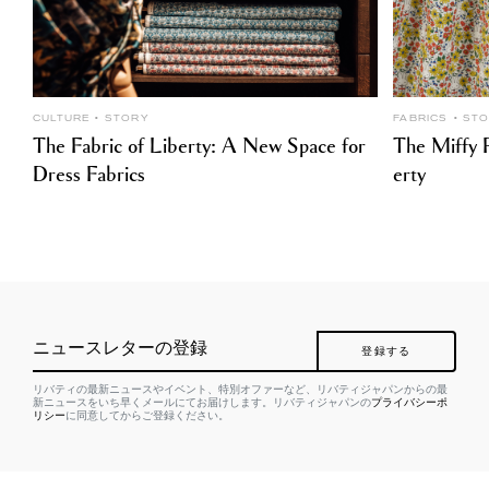
CULTURE
STORY
FABRICS
ST
The Fabric of Liberty: A New Space for
The Miffy P
Dress Fabrics
erty
ニュースレターの登録
登録する
リバティの最新ニュースやイベント、特別オファーなど、リバティジャパンからの最
新ニュースをいち早くメールにてお届けします。リバティジャパンの
プライバシーポ
リシー
に同意してからご登録ください。