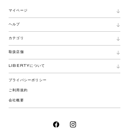
マイページ
マイページ
ヘルプ
ロイヤリティプログラム
パスワード再設定
お知らせ
ショッピングバッグ
カテゴリ
お問い合わせ
よくあるご質問
新着
ご利用ガイド
取扱店舗
コレクション
特定商取引に基づく表記
ファブリックス
リバティ ブランド
バッグ
LIBERTYについて
リバティ・ファブリックス
ファッションアクセサリー
リバティの遺産
スカーフ
プライバシーポリシー
ウェア
ライフスタイル
ご利用規約
特集
スペシャル
会社概要