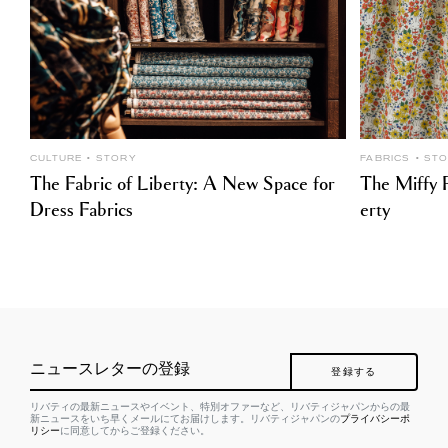
CULTURE
STORY
FABRICS
ST
The Fabric of Liberty: A New Space for
The Miffy P
Dress Fabrics
erty
ニュースレターの登録
登録する
リバティの最新ニュースやイベント、特別オファーなど、リバティジャパンからの最
新ニュースをいち早くメールにてお届けします。リバティジャパンの
プライバシーポ
リシー
に同意してからご登録ください。