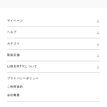
マイページ
マイページ
ヘルプ
ロイヤリティプログラム
パスワード再設定
お知らせ
ショッピングバッグ
カテゴリ
お問い合わせ
よくあるご質問
新着
ご利用ガイド
取扱店舗
コレクション
特定商取引に基づく表記
ファブリックス
リバティ ブランド
バッグ
LIBERTYについて
リバティ・ファブリックス
ファッションアクセサリー
リバティの遺産
スカーフ
プライバシーポリシー
ウェア
ライフスタイル
ご利用規約
特集
スペシャル
会社概要