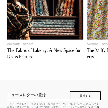
CULTURE
STORY
FABRICS
ST
The Fabric of Liberty: A New Space for
The Miffy P
Dress Fabrics
erty
ニュースレターの登録
登録する
リバティの最新ニュースやイベント、特別オファーなど、リバティジャパンからの最
新ニュースをいち早くメールにてお届けします。リバティジャパンの
プライバシーポ