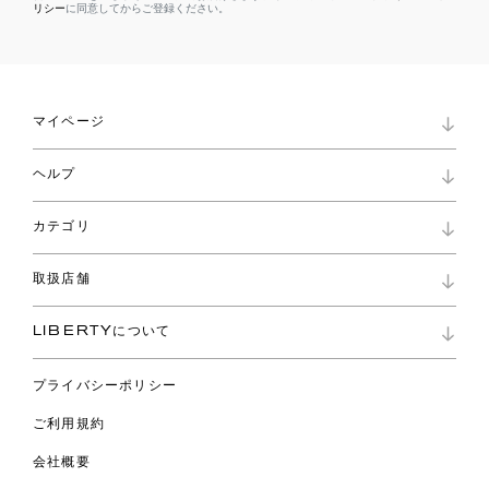
リシー
に同意してからご登録ください。
マイページ
マイページ
ヘルプ
ロイヤリティプログラム
パスワード再設定
お知らせ
ショッピングバッグ
カテゴリ
お問い合わせ
よくあるご質問
新着
ご利用ガイド
取扱店舗
コレクション
特定商取引に基づく表記
ファブリックス
リバティ ブランド
バッグ
LIBERTYについて
リバティ・ファブリックス
ファッションアクセサリー
リバティの遺産
スカーフ
プライバシーポリシー
ウェア
ライフスタイル
ご利用規約
特集
スペシャル
会社概要