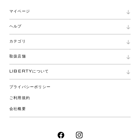
マイページ
マイページ
ヘルプ
ロイヤリティプログラム
パスワード再設定
お知らせ
ショッピングバッグ
カテゴリ
お問い合わせ
よくあるご質問
新着
ご利用ガイド
取扱店舗
コレクション
特定商取引に基づく表記
ファブリックス
リバティ ブランド
バッグ
LIBERTYについて
リバティ・ファブリックス
ファッションアクセサリー
リバティの遺産
スカーフ
プライバシーポリシー
ウェア
ライフスタイル
ご利用規約
特集
スペシャル
会社概要