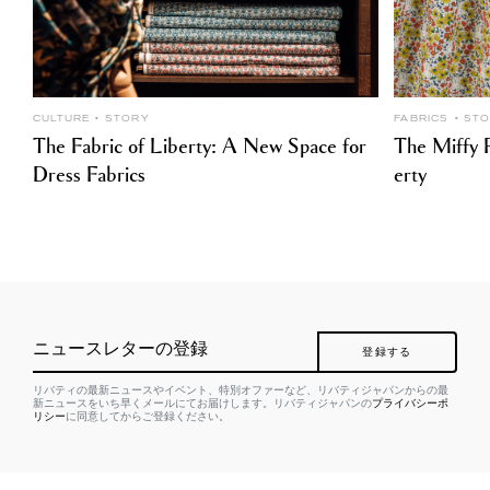
CULTURE
STORY
FABRICS
ST
The Fabric of Liberty: A New Space for
The Miffy P
Dress Fabrics
erty
ニュースレターの登録
登録する
リバティの最新ニュースやイベント、特別オファーなど、リバティジャパンからの最
新ニュースをいち早くメールにてお届けします。リバティジャパンの
プライバシーポ
リシー
に同意してからご登録ください。