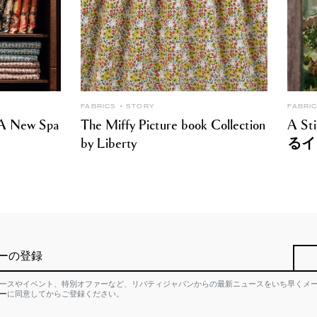
FABRICS
STORY
FABRI
: A New Spa
The Miffy Picture book Collection
A S
by Liberty
るイ
ーの登録
ースやイベント、特別オファーなど、リバティジャパンからの最新ニュースをいち早くメ
ー
に同意してからご登録ください。