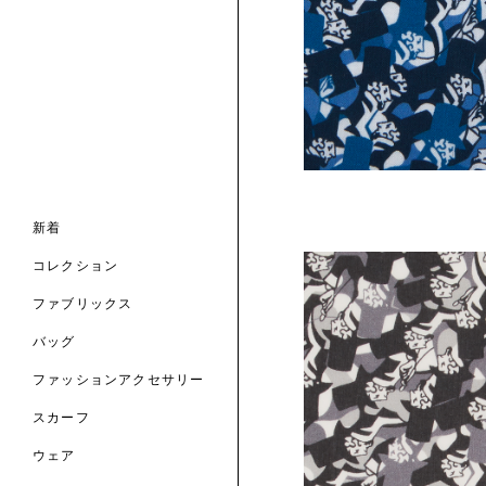
ンライン限定
ナル コレクション
ナル コレクション
ィス コレクション
ルコレクション
バッグ
ホルダー
スカーフ
 ブランド
コレクション
クターコラボレーション
ダーバッグ
ル
の新着
ナル コレクション
ニック・タナローン
ボディバッグ
のウェア
新着
サリー
のスカーフ
の コレクション
チャー・セレクション
のバッグ
コレクション
のファッションアクセサリー
 TO LIBERTY
ARABLE ART
ファブリックス
ERTY SCARVES
買う
買う
EVER IPHIS
 THERE BE LIBER
トマテリアル
バッグ
買う
ERTY ACCESSORI
買う
のファブリックス
ファッションアクセサリー
買う
買う
スカーフ
6: DESIGN.NATU
ウェア
ART.