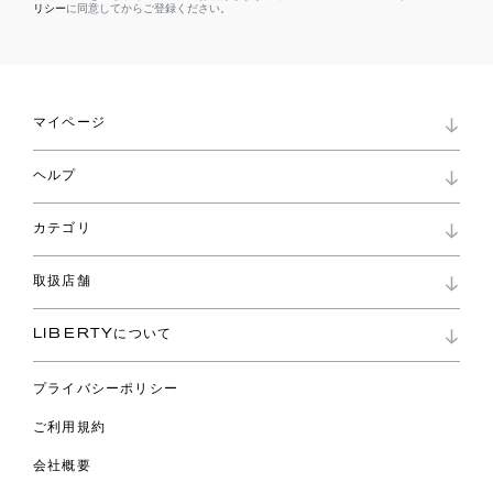
リシー
に同意してからご登録ください。
マイページ
マイページ
ヘルプ
ロイヤリティプログラム
パスワード再設定
お知らせ
ショッピングバッグ
カテゴリ
お問い合わせ
よくあるご質問
新着
ご利用ガイド
取扱店舗
コレクション
特定商取引に基づく表記
ファブリックス
リバティ ブランド
バッグ
LIBERTYについて
リバティ・ファブリックス
ファッションアクセサリー
リバティの遺産
スカーフ
プライバシーポリシー
ウェア
ライフスタイル
ご利用規約
特集
スペシャル
会社概要