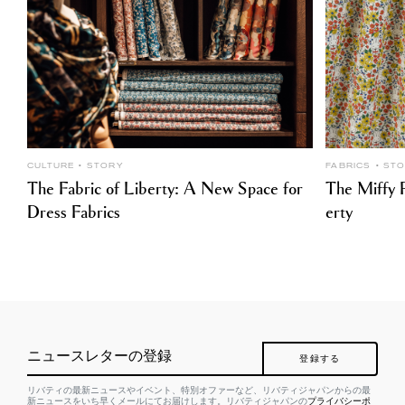
CULTURE
STORY
FABRICS
ST
The Fabric of Liberty: A New Space for
The Miffy P
Dress Fabrics
erty
ニュースレターの登録
登録する
リバティの最新ニュースやイベント、特別オファーなど、リバティジャパンからの最
新ニュースをいち早くメールにてお届けします。リバティジャパンの
プライバシーポ