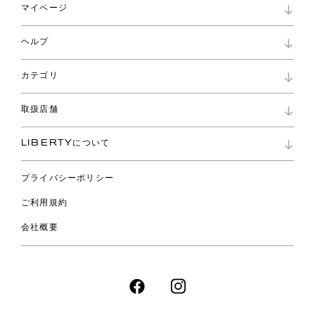
マイページ
マイページ
ヘルプ
ロイヤリティプログラム
パスワード再設定
お知らせ
ショッピングバッグ
カテゴリ
お問い合わせ
よくあるご質問
新着
ご利用ガイド
取扱店舗
コレクション
特定商取引に基づく表記
ファブリックス
リバティ ブランド
バッグ
LIBERTYについて
リバティ・ファブリックス
ファッションアクセサリー
リバティの遺産
スカーフ
プライバシーポリシー
ウェア
ライフスタイル
ご利用規約
特集
スペシャル
会社概要