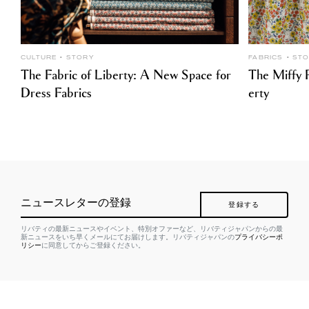
CULTURE
STORY
FABRICS
ST
The Fabric of Liberty: A New Space for
The Miffy P
Dress Fabrics
erty
ニュースレターの登録
登録する
リバティの最新ニュースやイベント、特別オファーなど、リバティジャパンからの最
新ニュースをいち早くメールにてお届けします。リバティジャパンの
プライバシーポ
リシー
に同意してからご登録ください。