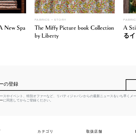
FABRICS
STORY
FABRI
: A New Spa
The Miffy Picture book Collection
A S
by Liberty
るイ
ーの登録
ースやイベント、特別オファーなど、リバティジャパンからの最新ニュースをいち早くメ
ー
に同意してからご登録ください。
プ
カテゴリ
取扱店舗