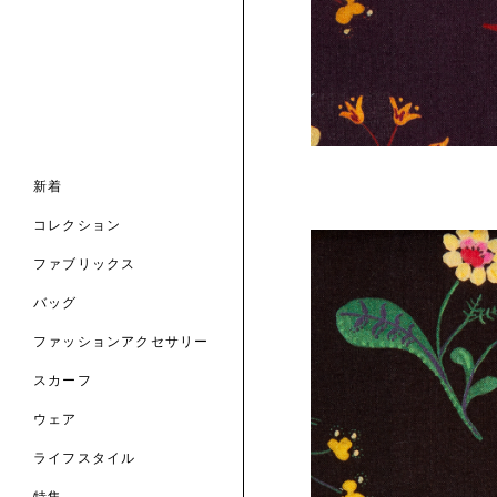
ナル コレクション
ナル コレクション
ィス コレクション
ルコレクション
バッグ
ホルダー
スカーフ
 ブランド
コレクション
クターコラボレーション
ダーバッグ
ル
の新着
ナル コレクション
ニック・タナローン
ボディバッグ
のウェア
新着
サリー
のスカーフ
の コレクション
チャー・セレクション
のバッグ
コレクション
のファッションアクセサリー
 TO LIBERTY
ARABLE ART
ファブリックス
ERTY SCARVES
買う
買う
EVER IPHIS
 THERE BE LIBER
トマテリアル
バッグ
買う
ERTY ACCESSORI
買う
のファブリックス
ファッションアクセサリー
買う
買う
スカーフ
6: DESIGN.NATU
ウェア
ART.
ライフスタイル
買う