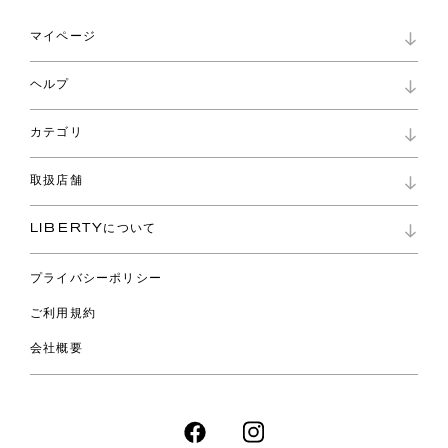
マイページ
マイページ
ヘルプ
ロイヤリティプログラム
パスワード再設定
お知らせ
ショッピングバッグ
カテゴリ
お問い合わせ
よくあるご質問
新着
ご利用ガイド
取扱店舗
コレクション
特定商取引に基づく表記
ファブリックス
リバティ ブランド
バッグ
LIBERTYについて
リバティ・ファブリックス
ファッションアクセサリー
リバティの遺産
スカーフ
プライバシーポリシー
ウェア
ライフスタイル
ご利用規約
特集
スペシャル
会社概要