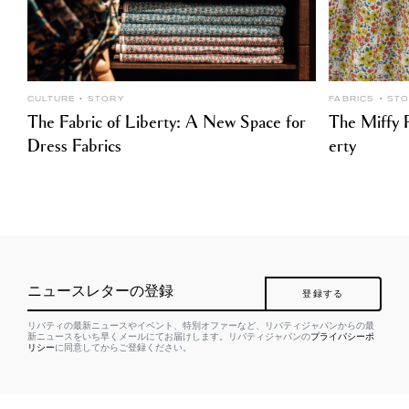
CULTURE
STORY
FABRICS
ST
The Fabric of Liberty: A New Space for
The Miffy P
Dress Fabrics
erty
ニュースレターの登録
登録する
リバティの最新ニュースやイベント、特別オファーなど、リバティジャパンからの最
新ニュースをいち早くメールにてお届けします。リバティジャパンの
プライバシーポ
リシー
に同意してからご登録ください。