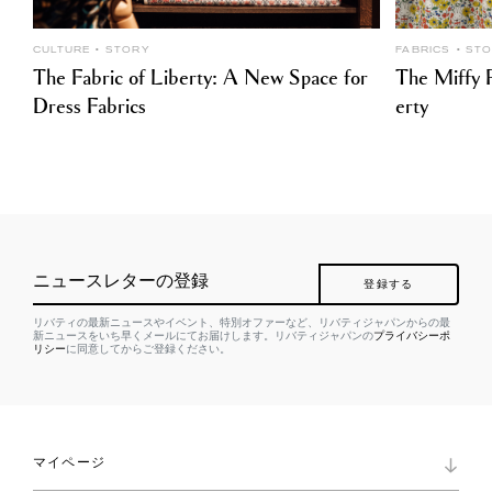
CULTURE
STORY
FABRICS
ST
The Fabric of Liberty: A New Space for
The Miffy P
Dress Fabrics
erty
ニュースレターの登録
登録する
リバティの最新ニュースやイベント、特別オファーなど、リバティジャパンからの最
新ニュースをいち早くメールにてお届けします。リバティジャパンの
プライバシーポ
リシー
に同意してからご登録ください。
マイページ