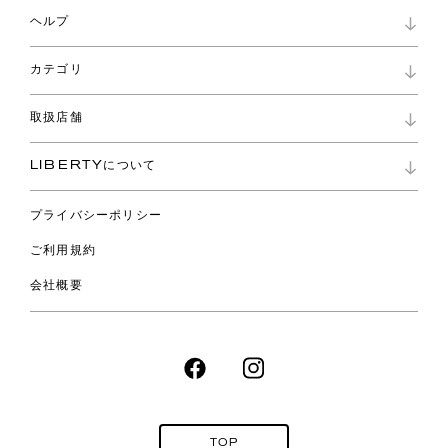
マイページ
ヘルプ
ロイヤリティプログラム
パスワード再設定
お知らせ
ショッピングバッグ
カテゴリ
お問い合わせ
よくあるご質問
新着
ご利用ガイド
取扱店舗
コレクション
特定商取引に基づく表記
ファブリックス
リバティ ブランド
バッグ
LIBERTYについて
リバティ・ファブリックス
ファッションアクセサリー
リバティの遺産
スカーフ
プライバシーポリシー
ウェア
ライフスタイル
ご利用規約
特集
スペシャル
会社概要
TOP