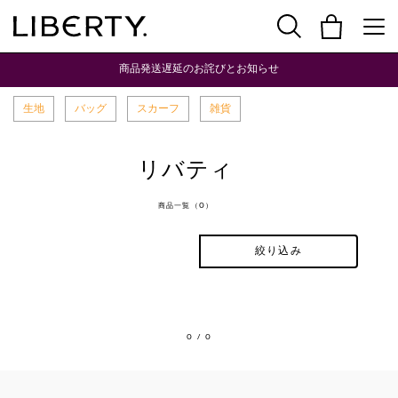
商品発送遅延のお詫びとお知らせ
生地
バッグ
スカーフ
雑貨
リバティ
商品一覧（0）
絞り込み
0
/ 0