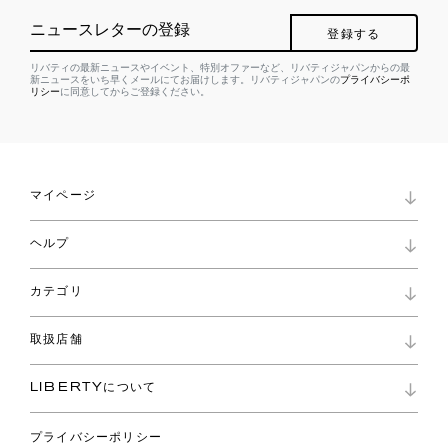
ニュースレターの登録
登録する
リバティの最新ニュースやイベント、特別オファーなど、リバティジャパンからの最
新ニュースをいち早くメールにてお届けします。リバティジャパンの
プライバシーポ
リシー
に同意してからご登録ください。
マイページ
マイページ
ヘルプ
ロイヤリティプログラム
パスワード再設定
お知らせ
ショッピングバッグ
カテゴリ
お問い合わせ
よくあるご質問
新着
ご利用ガイド
取扱店舗
コレクション
特定商取引に基づく表記
ファブリックス
リバティ ブランド
バッグ
LIBERTYについて
リバティ・ファブリックス
ファッションアクセサリー
リバティの遺産
スカーフ
プライバシーポリシー
ウェア