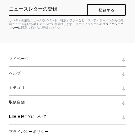
ニュースレターの登録
登録する
リバティの最新ニュースやイベント、特別オファーなど、リバティジャパンからの最
新ニュースをいち早くメールにてお届けします。リバティジャパンの
プライバシーポ
リシー
に同意してからご登録ください。
マイページ
マイページ
ヘルプ
ロイヤリティプログラム
パスワード再設定
お知らせ
ショッピングバッグ
カテゴリ
お問い合わせ
よくあるご質問
新着
ご利用ガイド
取扱店舗
コレクション
特定商取引に基づく表記
ファブリックス
リバティ ブランド
バッグ
LIBERTYについて
リバティ・ファブリックス
ファッションアクセサリー
リバティの遺産
スカーフ
プライバシーポリシー
ウェア