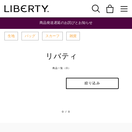
商品発送遅延のお詫びとお知らせ
生地
バッグ
スカーフ
雑貨
リバティ
商品一覧（0）
絞り込み
0
/ 0