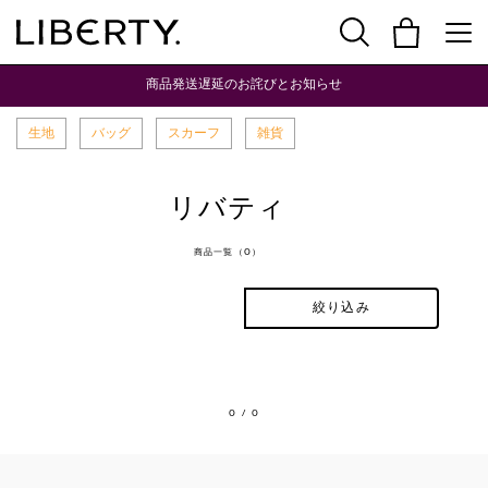
商品発送遅延のお詫びとお知らせ
生地
バッグ
スカーフ
雑貨
リバティ
商品一覧（0）
絞り込み
0
/ 0