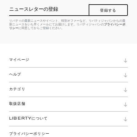
ニュースレターの登録
登録する
リバティの最新ニュースやイベント、特別オファーなど、リバティジャパンからの最
新ニュースをいち早くメールにてお届けします。リバティジャパンの
プライバシーポ
リシー
に同意してからご登録ください。
マイページ
マイページ
ヘルプ
ロイヤリティプログラム
パスワード再設定
お知らせ
ショッピングバッグ
カテゴリ
お問い合わせ
よくあるご質問
新着
ご利用ガイド
取扱店舗
コレクション
特定商取引に基づく表記
ファブリックス
リバティ ブランド
バッグ
LIBERTYについて
リバティ・ファブリックス
ファッションアクセサリー
リバティの遺産
スカーフ
プライバシーポリシー
ウェア